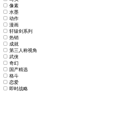
像素
水墨
动作
漫画
轩辕剑系列
热销
成就
第三人称视角
武侠
奇幻
国产精选
格斗
恋爱
即时战略