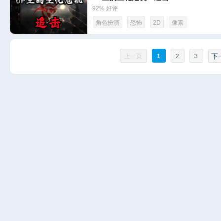
92% 好评
角色扮演
恐怖
2D
像素
下
上一页
1
2
3