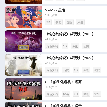
NinMaki忍卷
91% 好评
2D
像素
冒险
武侠
《银心剑传说》试玩版【2013】
94% 好评
角色扮演
2D
像素
仙侠
《银心剑传说》试玩版【2022】
70% 好评
角色扮演
仙侠
2D
像素
成就
UP主的生化危机：逃离
90% 好评
角色扮演
解谜
2D
像素
冒险
UP主的生化危机：追击