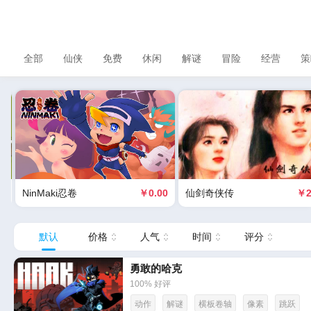
全部
仙侠
免费
休闲
解谜
冒险
经营
策
0
NinMaki忍卷
￥0.00
仙剑奇侠传
￥2
默认
价格
人气
时间
评分
勇敢的哈克
100% 好评
动作
解谜
横板卷轴
像素
跳跃