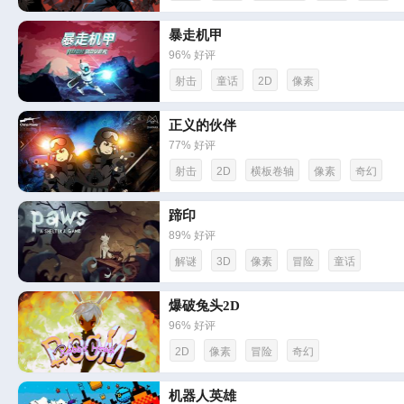
暴走机甲
96% 好评
射击
童话
2D
像素
正义的伙伴
77% 好评
射击
2D
横板卷轴
像素
奇幻
蹄印
89% 好评
解谜
3D
像素
冒险
童话
爆破兔头2D
96% 好评
2D
像素
冒险
奇幻
机器人英雄