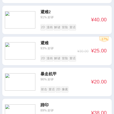
避难2
91% 好评
¥40.00
2D
漫画
解谜
冒险
童话
-17%
避难
93% 好评
¥25.00
¥30.00
2D
漫画
解谜
冒险
童话
暴走机甲
96% 好评
¥20.00
射击
童话
2D
像素
蹄印
89% 好评
¥38.00