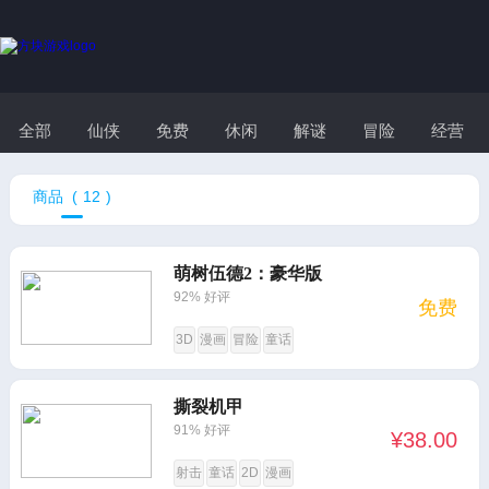
搜索
全部
仙侠
免费
休闲
解谜
冒险
经营
策略
射击
养成
回合
科幻
像素
VIP
成就
商品 (
12
)
萌树伍德2：豪华版
92% 好评
免费
3D
漫画
冒险
童话
撕裂机甲
91% 好评
¥38.00
射击
童话
2D
漫画